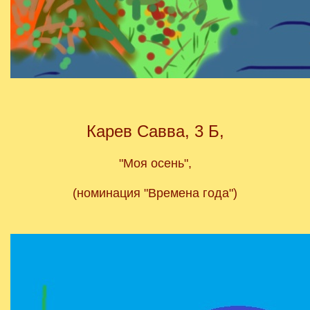
Карев Савва, 3 Б,
"Моя осень",
(номинация "Времена года")