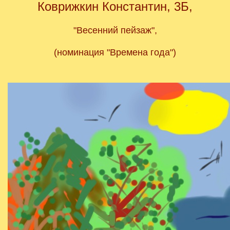
Коврижкин Константин, 3Б,
"Весенний пейзаж",
(номинация "Времена года")