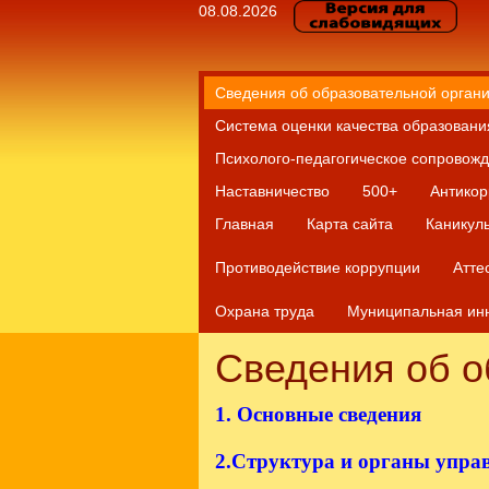
08.08.2026
Сведения об образовательной орган
Система оценки качества образовани
Психолого-педагогическое сопровож
Наставничество
500+
Антикор
Главная
Карта сайта
Каникул
Противодействие коррупции
Атте
Охрана труда
Муниципальная ин
Шаблоны Joomla 3
тут
Сведения об о
1. Основные сведения
2.Структура и органы
упра