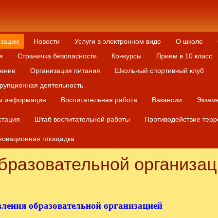
изации
Новости
Услуги в электронном виде
О школе
я
Страничка безопасности
Конкурсы
Прием в 10 класс
дение
Организация питания
Школьный спортивный клуб
рупционная деятельность
ы информация
Воспитательная работа
Вакансии
Экзам
стация
Штаб воспитательной работы
Противодействие терр
новационная площадка
бразовательной организа
вления
образовательной организацией