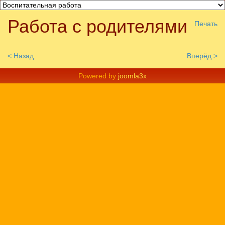
Шаблоны Joomla 3
тут
Работа с родителями
Печать
< Назад
Вперёд >
Powered by
joomla3x